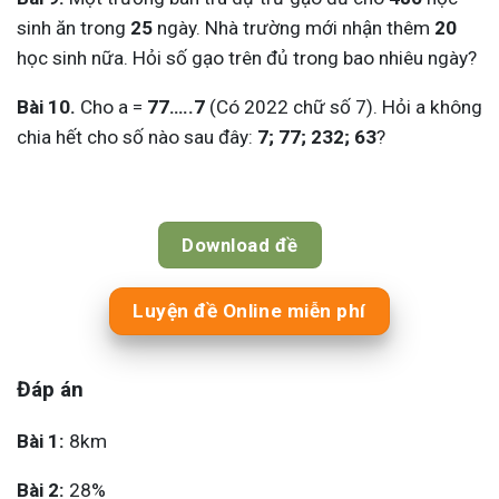
sinh ăn trong
25
ngày. Nhà trường mới nhận thêm
20
học sinh nữa. Hỏi số gạo trên đủ trong bao nhiêu ngày?
Bài 10.
Cho a =
77…..7
(Có 2022 chữ số 7). Hỏi a không
chia hết cho số nào sau đây:
7; 77; 232; 63
?
Download đề
Luyện đề Online miễn phí
Đáp án
Bài 1:
8km
Bài 2:
28%