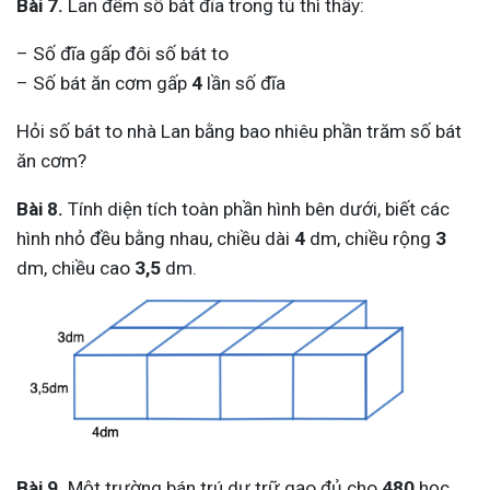
Bài 7.
Lan đếm số bát đĩa trong tủ thì thấy:
– Số đĩa gấp đôi số bát to
– Số bát ăn cơm gấp
4
lần số đĩa
Hỏi số bát to nhà Lan bằng bao nhiêu phần trăm số bát
ăn cơm?
Bài 8.
Tính diện tích toàn phần hình bên dưới, biết các
hình nhỏ đều bằng nhau, chiều dài
4
dm, chiều rộng
3
dm, chiều cao
3,5
dm.
Bài 9.
Một trường bán trú dự trữ gạo đủ cho
480
học