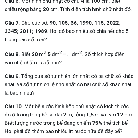
Câu 6.
Một hình chữ nhật có chu vi là
100
cm. Biết
chiều rộng bằng
20
cm. Tính diện tích hình chữ nhật đó.
Câu 7.
Cho các số:
90; 105; 36; 1990; 115; 2022;
2345; 2011; 1989
. Hỏi có bao nhiêu số chia hết cho 5
trong các số trên?
2
2
2
Câu 8.
Biết
20
m
5
dm
= … dm
. Số thích hợp điền
vào chỗ chấm là số nào?
Câu 9.
Tổng của số tự nhiên lớn nhất có ba chữ số khác
nhau và số tự nhiên lẻ nhỏ nhất có hai chữ số khác nhau
là bao nhiêu?
Câu 10.
Một bể nước hình hộp chữ nhật có kích thước
đo ở trong lòng bể là: dài
2
m, rộng
1,5
m và cao
12
dm.
Biết lượng nước trong bể đang chiếm
75%
thể tích bể.
Hỏi phải đổ thêm bao nhiêu lít nước nữa để đầy bể?