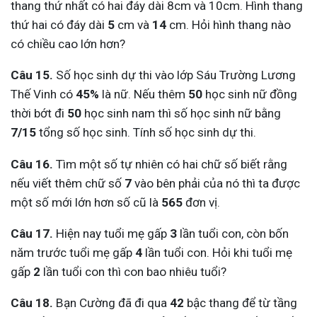
thang thứ nhất có hai đáy dài 8cm và 10cm. Hình thang
thứ hai có đáy dài
5
cm và
14
cm. Hỏi hình thang nào
có chiều cao lớn hơn?
Câu 15.
Số học sinh dự thi vào lớp Sáu Trường Lương
Thế Vinh có
45%
là nữ. Nếu thêm
50
học sinh nữ đồng
thời bớt đi
50
học sinh nam thì số học sinh nữ bằng
7/15
tổng số học sinh. Tính số học sinh dự thi.
Câu 16.
Tìm một số tự nhiên có hai chữ số biết rằng
nếu viết thêm chữ số
7
vào bên phải của nó thì ta được
một số mới lớn hơn số cũ là
565
đơn vị.
Câu 17.
Hiện nay tuổi mẹ gấp
3
lần tuổi con, còn bốn
năm trước tuổi mẹ gấp
4
lần tuổi con. Hỏi khi tuổi mẹ
gấp
2
lần tuổi con thì con bao nhiêu tuổi?
Câu 18.
Bạn Cường đã đi qua
42
bậc thang để từ tầng