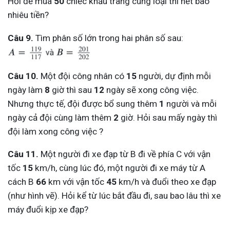
Hỏi để mua
50
chiếc khẩu trang cùng loại thì hết bao
nhiêu tiền?
Câu 9.
Tìm phân số lớn trong hai phân số sau:
Câu 10.
Một đội công nhân có
15
người, dự định mỗi
ngày làm
8
giờ thì sau
12
ngày sẽ xong công việc.
Nhưng thực tế, đội được bổ sung thêm
1
người và mỗi
ngày cả đội cùng làm thêm
2
giờ. Hỏi sau mấy ngày thì
đội làm xong công việc ?
Câu 11.
Một người đi xe đạp từ B đi về phía C với vận
tốc
15
km/h, cùng lúc đó, một người đi xe máy từ A
cách B
66
km với vận tốc
45
km/h và đuổi theo xe đạp
(như hình vẽ). Hỏi kể từ lúc bắt đầu đi, sau bao lâu thì xe
máy đuổi kịp xe đạp?