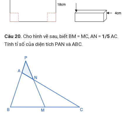
Câu 20.
Cho hình vẽ sau, biết BM = MC, AN =
1/5
AC.
Tính tỉ số của diện tích PAN và ABC.