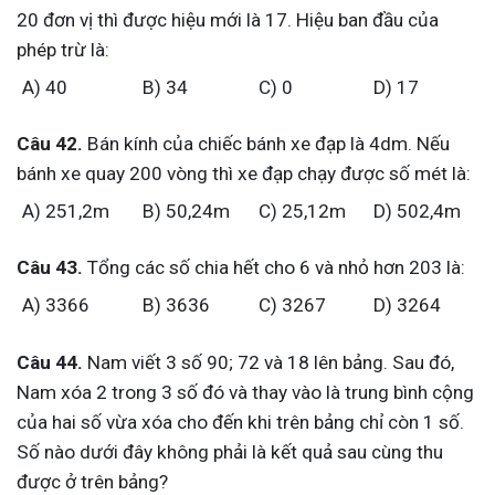
20 đơn vị thì được hiệu mới là 17. Hiệu ban đầu của
phép trừ là:
A) 40
B) 34
C) 0
D) 17
Câu 42.
Bán kính của chiếc bánh xe đạp là 4dm. Nếu
bánh xe quay 200 vòng thì xe đạp chạy được số mét là:
A) 251,2m
B) 50,24m
C) 25,12m
D) 502,4m
Câu 43.
Tổng các số chia hết cho 6 và nhỏ hơn 203 là:
A) 3366
B) 3636
C) 3267
D) 3264
Câu 44.
Nam viết 3 số 90; 72 và 18 lên bảng. Sau đó,
Nam xóa 2 trong 3 số đó và thay vào là trung bình cộng
của hai số vừa xóa cho đến khi trên bảng chỉ còn 1 số.
Số nào dưới đây không phải là kết quả sau cùng thu
được ở trên bảng?