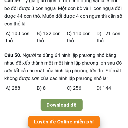
Câu 49.
Tỷ giá giao dịch ở một chợ động vật là: 5 con
bò đổi được 3 con ngựa. Một con bò và 1 con ngựa đổi
được 44 con thỏ. Muốn đổi được 4 con ngựa thì cần số
con thỏ là:
A) 100 con
B) 132 con
C) 110 con
D) 121 con
thỏ
thỏ
thỏ
thỏ
Câu 50.
Người ta dùng 64 hình lập phương nhỏ bằng
nhau để xếp thành một một hình lập phương lớn sau đó
sơn tất cả các mặt của hình lập phương lớn đó. Số mặt
không được sơn của các hình lập phương nhỏ là:
A) 288
B) 8
C) 256
D) 144
Download đề
Luyện đề Online miễn phí