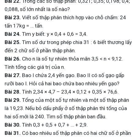
Bài 22.
Trong các số thập phân: 0,321; 0,35; 0,198; 0,4;
0,088, số lớn nhất là số nào?
Bài 23.
Viết số thập phân thích hợp vào chỗ chấm: 24
tấn 17kg = … tấn.
Bài 24.
Tìm y biết: y × 0,4 + 0,6 = 3,4.
Bài 25.
Tìm số dư trong phép chia 31 : 6 biết thương lấy
đến 2 chữ số ở phần thập phân.
Bài 26.
Cho n là số tự nhiên thỏa mãn 3,5 < n < 9,12.
Tính tổng các giá trị của n.
Bài 27.
Bao I chứa 2,4 yến gạo. Bao II có số gạo gấp
rưỡi bao I. Hỏi cả hai bao chứa bao nhiêu yến gạo?
Bài 28.
Tính 2,34 × 4,7 – 23,4 × 0,12 + 0,35 × 76,6.
Bài 29.
Tổng của một số tự nhiên và một số thập phân
là 19,23. Nếu bỏ dấu phẩy ở số thập phân thì tổng của
hai số mới là 240. Tìm số thập phân ban đầu.
Bài 30.
Tính 0,3 + 0,5 + 0,7 + … + 2,9.
Bài 31.
Có bao nhiêu số thập phân có hai chữ số ở phần