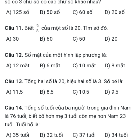
số có 3 chữ số có các chữ số khác nhau?
A) 125 số
B) 50 số
C) 60 số
D) 20 số
2
Câu 11.
Biết
của một số là 20. Tìm số đó.
5
A) 30
B) 60
C) 50
D) 20
Câu 12.
Số mặt của một hình lập phương là:
A) 12 mặt
B) 6 mặt
C) 10 mặt
D) 8 mặt
Câu 13.
Tổng hai số là 20, hiệu hai số là 3. Số bé là:
A) 11,5
B) 8,5
C) 10,5
D) 9,5
Câu 14.
Tổng số tuổi của ba người trong gia đình Nam
là 76 tuổi, biết bố hơn mẹ 3 tuổi còn mẹ hơn Nam 23
tuổi. Tuổi bố là:
A) 35 tuổi
B) 32 tuổi
C) 37 tuổi
D) 34 tuổi