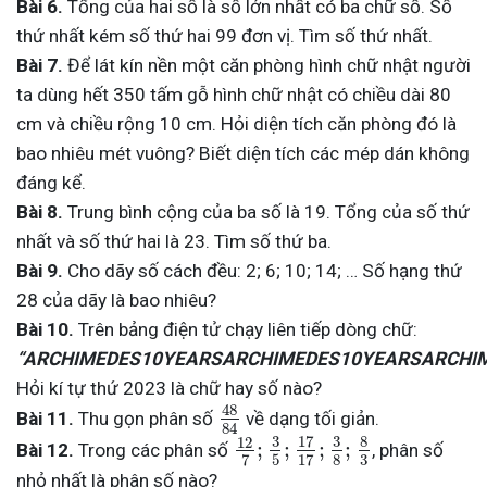
Bài 6.
Tổng của hai số là số lớn nhất có ba chữ số. Số
thứ nhất kém số thứ hai 99 đơn vị. Tìm số thứ nhất.
Bài 7.
Để lát kín nền một căn phòng hình chữ nhật người
ta dùng hết 350 tấm gỗ hình chữ nhật có chiều dài 80
cm và chiều rộng 10 cm. Hỏi diện tích căn phòng đó là
bao nhiêu mét vuông? Biết diện tích các mép dán không
đáng kể.
Bài 8.
Trung bình cộng của ba số là 19. Tổng của số thứ
nhất và số thứ hai là 23. Tìm số thứ ba.
Bài 9.
Cho dãy số cách đều: 2; 6; 10; 14; … Số hạng thứ
28 của dãy là bao nhiêu?
Bài 10.
Trên bảng điện tử chạy liên tiếp dòng chữ:
“ARCHIMEDES10YEARSARCHIMEDES10YEARSARCHIM
Hỏi kí tự thứ 2023 là chữ hay số nào?
48
Bài 11.
Thu gọn phân số
về dạng tối giản.
84
3
17
3
8
12
;
;
;
;
Bài 12.
Trong các phân số
, phân số
3
5
8
7
17
nhỏ nhất là phân số nào?