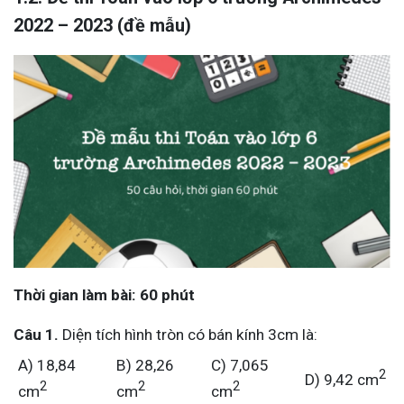
2022 – 2023 (đề mẫu)
Thời gian làm bài: 60 phút
Câu 1.
Diện tích hình tròn có bán kính 3cm là:
A) 18,84
B) 28,26
C) 7,065
2
D) 9,42 cm
2
2
2
cm
cm
cm