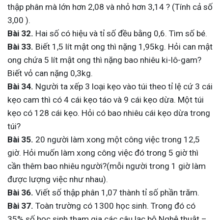
thập phân mà lớn hơn 2,08 và nhỏ hơn 3,14 ? (Tính cả số
3,00 ).
Bài 32.
Hai số có hiệu và tỉ số đều bằng 0,6. Tìm số bé.
Bài 33.
Biết 1,5 lít mật ong thì nặng 1,95kg. Hỏi can mật
ong chứa 5 lít mật ong thì nặng bao nhiêu ki-lô-gam?
Biết vỏ can nặng 0,3kg.
Bài 34.
Người ta xếp 3 loại kẹo vào túi theo tỉ lệ cứ 3 cái
kẹo cam thì có 4 cái kẹo táo và 9 cái kẹo dừa. Một túi
kẹo có 128 cái kẹo. Hỏi có bao nhiêu cái kẹo dừa trong
túi?
Bài 35.
20 người làm xong một công việc trong 12,5
giờ. Hỏi muốn làm xong công việc đó trong 5 giờ thì
cần thêm bao nhiêu người?(mỗi người trong 1 giờ làm
được lượng việc như nhau).
Bài 36.
Viết số thập phân 1,07 thành tỉ số phần trăm.
Bài 37.
Toàn trường có 1300 học sinh. Trong đó có
35% số học sinh tham gia các câu lạc bộ Nghệ thuật –