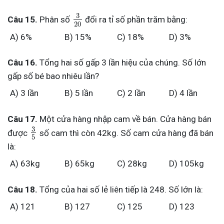
3
Câu 15.
Phân số
đổi ra tỉ số phần trăm bằng:
20
A) 6%
B) 15%
C) 18%
D) 3%
Câu 16.
Tổng hai số gấp 3 lần hiệu của chúng. Số lớn
gấp số bé bao nhiêu lần?
A) 3 lần
B) 5 lần
C) 2 lần
D) 4 lần
Câu 17.
Một cửa hàng nhập cam về bán. Cửa hàng bán
3
được
số cam thì còn 42kg. Số cam cửa hàng đã bán
5
là:
A) 63kg
B) 65kg
C) 28kg
D) 105kg
Câu 18.
Tổng của hai số lẻ liên tiếp là 248. Số lớn là:
A) 121
B) 127
C) 125
D) 123