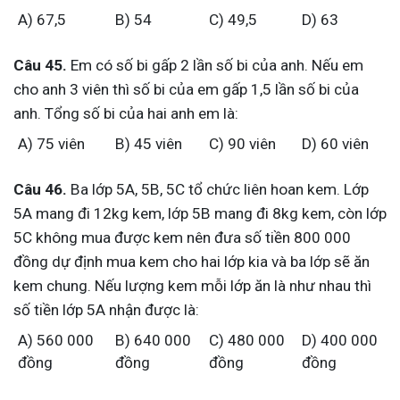
A) 67,5
B) 54
C) 49,5
D) 63
Câu 45.
Em có số bi gấp 2 lần số bi của anh. Nếu em
cho anh 3 viên thì số bi của em gấp 1,5 lần số bi của
anh. Tổng số bi của hai anh em là:
A) 75 viên
B) 45 viên
C) 90 viên
D) 60 viên
Câu 46.
Ba lớp 5A, 5B, 5C tổ chức liên hoan kem. Lớp
5A mang đi 12kg kem, lớp 5B mang đi 8kg kem, còn lớp
5C không mua được kem nên đưa số tiền 800 000
đồng dự định mua kem cho hai lớp kia và ba lớp sẽ ăn
kem chung. Nếu lượng kem mỗi lớp ăn là như nhau thì
số tiền lớp 5A nhận được là:
A) 560 000
B) 640 000
C) 480 000
D) 400 000
đồng
đồng
đồng
đồng