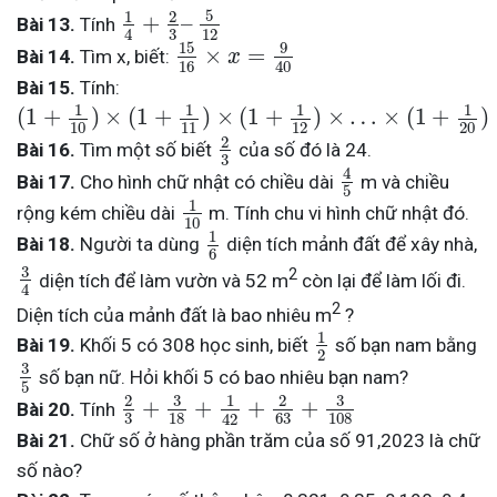
5
1
2
+
–
Bài 13.
Tính
3
12
4
15
9
×
=
Bài 14.
Tìm x, biết:
x
16
40
Bài 15.
Tính:
1
1
1
1
(
1
+
)
×
(
1
+
)
×
(
1
+
)
×
…
×
(
1
+
)
10
11
12
20
2
Bài 16.
Tìm một số biết
của số đó là 24.
3
4
Bài 17.
Cho hình chữ nhật có chiều dài
m và chiều
5
1
rộng kém chiều dài
m. Tính chu vi hình chữ nhật đó.
10
1
Bài 18.
Người ta dùng
diện tích mảnh đất để xây nhà,
6
3
2
diện tích để làm vườn và 52 m
còn lại để làm lối đi.
4
2
Diện tích của mảnh đất là bao nhiêu m
?
1
Bài 19.
Khối 5 có 308 học sinh, biết
số bạn nam bằng
2
3
số bạn nữ. Hỏi khối 5 có bao nhiêu bạn nam?
5
3
3
2
1
2
+
+
+
+
Bài 20.
Tính
3
18
63
108
42
Bài 21.
Chữ số ở hàng phần trăm của số 91,2023 là chữ
số nào?