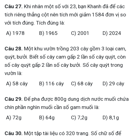
Câu 27.
Khi nhân một số với 23, bạn Khanh đã để các
tích riêng thẳng cột nên tích mới giảm 1584 đơn vị so
với tích đúng. Tích đúng là:
A) 1978
B) 1965
C) 2001
D) 2024
Câu 28.
Một khu vườn trồng 203 cây gồm 3 loại cam,
quýt, bưởi. Biết số cây cam gấp 2 lần số cây quýt, còn
số cây quýt gấp 2 lần số cây bưởi. Số cây quýt trong
vườn là:
A) 58 cây
B) 116 cây
C) 68 cây
D) 29 cây
Câu 29.
Để pha được 800g dung dịch nước muối chứa
chín phần nghìn muối cần số gam muối là:
A) 72g
B) 64g
C) 7,2g
D) 8,1g
Câu 30.
Một tập tài liệu có 320 trang. Số chữ số để