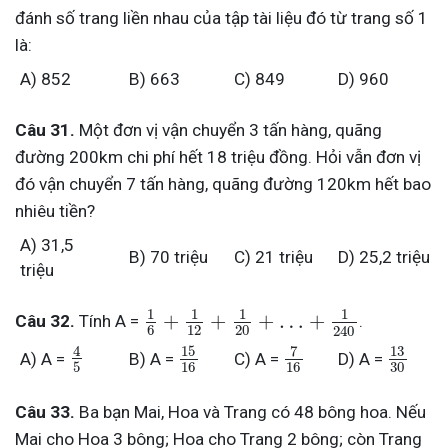
đánh số trang liền nhau của tập tài liệu đó từ trang số 1
là:
A) 852
B) 663
C) 849
D) 960
Câu 31.
Một đơn vị vận chuyển 3 tấn hàng, quãng
đường 200km chi phí hết 18 triệu đồng. Hỏi vẫn đơn vị
đó vận chuyển 7 tấn hàng, quãng đường 120km hết bao
nhiêu tiền?
A) 31,5
B) 70 triệu
C) 21 triệu
D) 25,2 triệu
triệu
1
1
1
1
+
+
+
…
+
Câu 32.
Tính A =
.
6
12
20
240
15
13
4
7
A) A =
B) A =
D) A =
C) A =
5
16
30
16
Câu 33.
Ba bạn Mai, Hoa và Trang có 48 bông hoa. Nếu
Mai cho Hoa 3 bông; Hoa cho Trang 2 bông; còn Trang