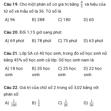
8
Câu 19.
Cho một phân số có giá trị bằng
và hiệu của
5
tử số và mẫu số là 36. Tử số là:
A) 96
B) 288
C) 180
D) 60
Câu 20.
Đổi 1,15 giờ sang phút:
A) 69 phút
B) 78 phút
C) 75 phút
D) 63 phút
Câu 21.
Lớp 5A có 40 học sinh, trong đó số học sinh nữ
bằng 45% số học sinh cả lớp. Số học sinh nam là:
A) 18 học
B) 20 học
C) 25 học
D) 22 học
sinh
sinh
sinh
sinh
Câu 22.
Giá trị của chữ số 2 trong số 3,02 bằng với
phân số:
1
1
1
1
A)
B)
C)
D)
100
5
20
50