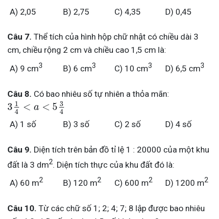
A) 2,05
B) 2,75
C) 4,35
D) 0,45
Câu 7.
Thể tích của hình hộp chữ nhật có chiều dài 3
cm, chiều rộng 2 cm và chiều cao 1,5 cm là:
3
3
3
3
A) 9 cm
B) 6 cm
C) 10 cm
D) 6,5 cm
Câu 8.
Có bao nhiêu số tự nhiên a thỏa mãn:
3
1
3
<
<
5
a
4
4
A) 1 số
B) 3 số
C) 2 số
D) 4 số
Câu 9.
Diện tích trên bản đồ tỉ lệ 1 : 20000 của một khu
2
đất là 3 dm
. Diện tích thực của khu đất đó là:
2
2
2
2
A) 60 m
B) 120 m
C) 600 m
D) 1200 m
Câu 10.
Từ các chữ số 1; 2; 4; 7; 8 lập được bao nhiêu