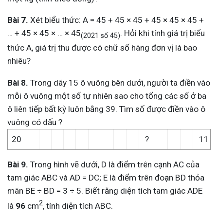
Bài 7.
Xét biểu thức: A = 45 + 45 × 45 + 45 × 45 × 45 +
… + 45 × 45 × … × 45
. Hỏi khi tính giá trị biểu
(
2021 số 45)
thức A, giá trị thu được có chữ số hàng đơn vị là bao
nhiêu?
Bài 8.
Trong dãy 15 ô vuông bên dưới, người ta điền vào
mỗi ô vuông một số tự nhiên sao cho tổng các số ở ba
ô liên tiếp bất kỳ luôn bằng 39. Tìm số được điền vào ô
vuông có dấu ?
20
?
11
Bài 9.
Trong hình vẽ dưới, D là điểm trên cạnh AC của
tam giác ABC và AD = DC; E là điểm trên đoạn BD thỏa
mãn BE ÷ BD = 3 ÷ 5. Biết rằng diện tích tam giác ADE
2
là
96
cm
, tính diện tích ABC.