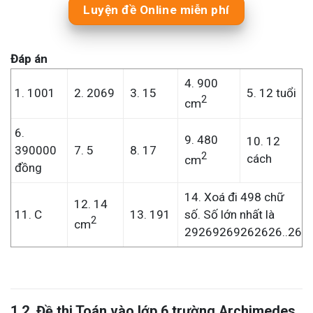
Luyện đề Online miễn phí
Đáp án
4. 900
1. 1001
2. 2069
3. 15
5. 12 tuổi
2
cm
6.
9. 480
10. 12
390000
7. 5
8. 17
2
cách
cm
đồng
14. Xoá đi 498 chữ
12. 14
11. C
13. 191
số. Số lớn nhất là
2
cm
29269269262626..26
1.2. Đề thi Toán vào lớp 6 trường Archimedes