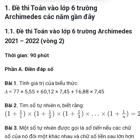
1. Đề thi Toán vào lớp 6 trường
Archimedes các năm gần đây
1.1. Đề thi Toán vào lớp 6 trường Archimedes
2021 – 2022 (vòng 2)
Thời gian: 90 phút
Phần A. Điền đáp số
Bài 1.
Tính giá trị của biểu thức:
𝐴
=
77
×
5
,
55
+
60
,
12
×
7
,
45
+
16
,
88
×
7
,
45
Bài 2.
Tìm số tự nhiên n, biết rằng:
1
1
1
1
(
1
+
)
×
(
1
+
)
×
(
1
+
)
×
…
×
(
1
+
)
=
3
1
2
n
Bài 3.
Một số tự nhiên được gọi là
số tiến
nếu các chữ
số của nó đôi một khác nhau và chữ số liền sau lớn hơn