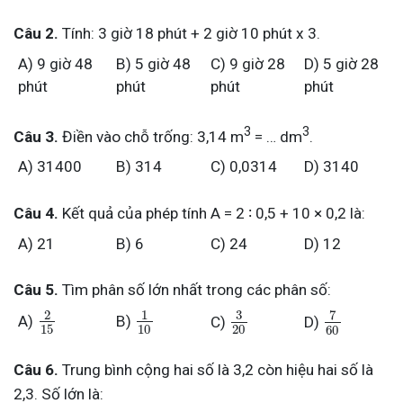
Câu 2.
Tính: 3 giờ 18 phút + 2 giờ 10 phút x 3.
A) 9 giờ 48
B) 5 giờ 48
C) 9 giờ 28
D) 5 giờ 28
phút
phút
phút
phút
3
3
Câu 3.
Điền vào chỗ trống: 3,14 m
= … dm
.
A) 31400
B) 314
C) 0,0314
D) 3140
Câu 4.
Kết quả của phép tính A = 2 ∶ 0,5 + 10 × 0,2 là:
A) 21
B) 6
C) 24
D) 12
Câu 5.
Tìm phân số lớn nhất trong các phân số:
2
1
3
7
A)
B)
C)
D)
15
10
20
60
Câu 6.
Trung bình cộng hai số là 3,2 còn hiệu hai số là
2,3. Số lớn là: