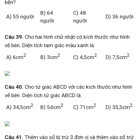
bến?
B) 64
C) 48
A) 55 người
D) 36 người
người
người
Câu 39.
Cho hai hình chữ nhật có kích thước như hình
vẽ bên. Diện tích tam giác màu xanh là:
2
2
2
2
A) 6cm
B) 3cm
C) 4,5cm
D) 7,5cm
Câu 40.
Cho tứ giác ABCD với các kích thước như hình
vẽ bên. Diện tích tứ giác ABCD là:
2
2
2
2
A) 34,5cm
B) 54cm
C) 71cm
D) 35,5cm
Câu 41.
Thêm vào số bị trừ 3 đơn vị và thêm vào số trừ