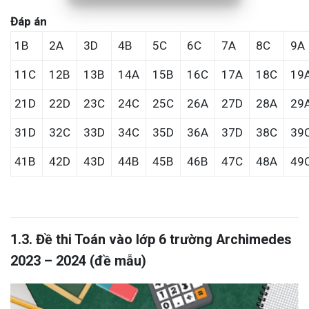
Đáp án
1B
2A
3D
4B
5C
6C
7A
8C
9A
11C
12B
13B
14A
15B
16C
17A
18C
19
21D
22D
23C
24C
25C
26A
27D
28A
29
31D
32C
33D
34C
35D
36A
37D
38C
39
41B
42D
43D
44B
45B
46B
47C
48A
49
1.3. Đề thi Toán vào lớp 6 trường Archimedes
2023 – 2024 (đề mẫu)