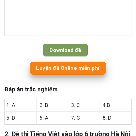
Download đề
Luyện đề Online miễn phí
Đáp án trắc nghiệm
1. A
2. B
3. C
4.B
5. D
6. A
7. C
8. D
2. Đề thi Tiếng Việt vào lớp 6 trường Hà Nội